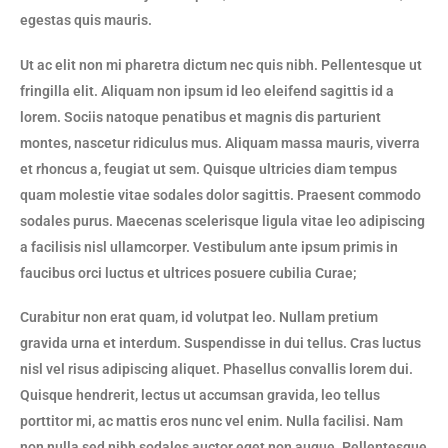
egestas quis mauris.
Ut ac elit non mi pharetra dictum nec quis nibh. Pellentesque ut
fringilla elit. Aliquam non ipsum id leo eleifend sagittis id a
lorem. Sociis natoque penatibus et magnis dis parturient
montes, nascetur ridiculus mus. Aliquam massa mauris, viverra
et rhoncus a, feugiat ut sem. Quisque ultricies diam tempus
quam molestie vitae sodales dolor sagittis. Praesent commodo
sodales purus. Maecenas scelerisque ligula vitae leo adipiscing
a facilisis nisl ullamcorper. Vestibulum ante ipsum primis in
faucibus orci luctus et ultrices posuere cubilia Curae;
Curabitur non erat quam, id volutpat leo. Nullam pretium
gravida urna et interdum. Suspendisse in dui tellus. Cras luctus
nisl vel risus adipiscing aliquet. Phasellus convallis lorem dui.
Quisque hendrerit, lectus ut accumsan gravida, leo tellus
porttitor mi, ac mattis eros nunc vel enim. Nulla facilisi. Nam
non nulla sed nibh sodales auctor eget non augue. Pellentesque